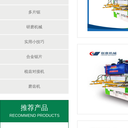
多片锯
自动磨齿机
研磨机械
实用小技巧
合金锯片
梳齿对接机
200圆木单链多片锯
磨齿机
推荐产品
RECOMMEND PRODUCTS