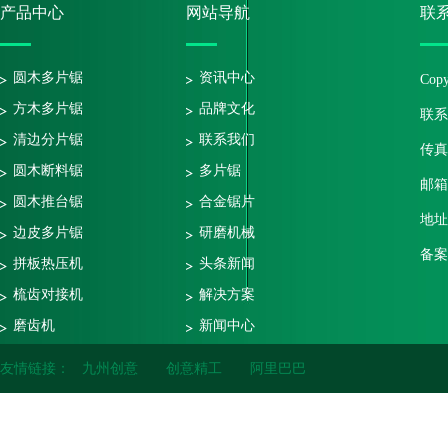
产品中心
网站导航
联
圆木多片锯
资讯中心
Co
方木多片锯
品牌文化
联系电
清边分片锯
联系我们
传真号
圆木断料锯
多片锯
邮箱：
圆木推台锯
合金锯片
地址
边皮多片锯
研磨机械
备案
拼板热压机
头条新闻
梳齿对接机
解决方案
磨齿机
新闻中心
修边锯
研磨资讯
友情链接：
九州创意
创意精工
阿里巴巴
其他