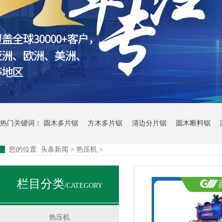
大型方木多片锯
热门关键词：
圆木多片锯
方木多片锯
清边分片锯
圆木断料锯
您的位置:
头条新闻
>
热压机
>
方木多片锯
栏目分类
/CATEGORY
热压机