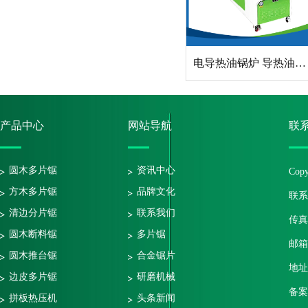
电导热油锅炉 导热油加热器
产品中心
网站导航
联
圆木多片锯
资讯中心
Co
方木多片锯
品牌文化
联系电
清边分片锯
联系我们
传真号
圆木断料锯
多片锯
邮箱：
圆木推台锯
合金锯片
地址
边皮多片锯
研磨机械
备案
拼板热压机
头条新闻