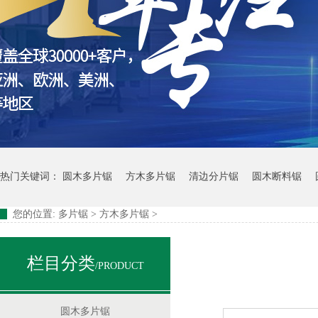
半圆边板多片锯
热门关键词：
圆木多片锯
方木多片锯
清边分片锯
圆木断料锯
您的位置:
多片锯
>
方木多片锯
>
栏目分类
/PRODUCT
168圆木单链多片锯
圆木多片锯