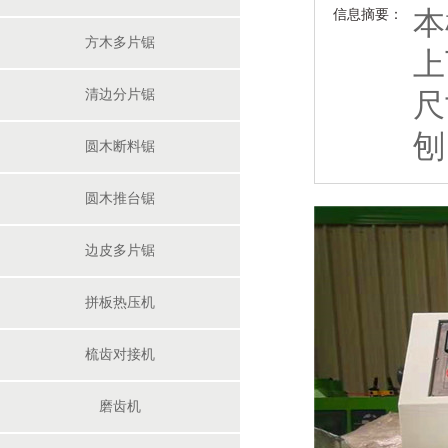
本
信息摘要：
方木多片锯
上
清边分片锯
尺
刨
圆木断料锯
梳齿机自动流水线
圆木推台锯
边皮多片锯
拼板热压机
梳齿对接机
200圆木双链多片锯
磨齿机