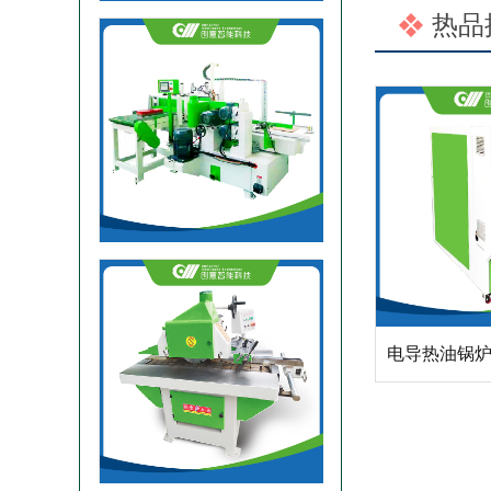
热品
双端梳齿机设备
修边锯机单片纵切锯