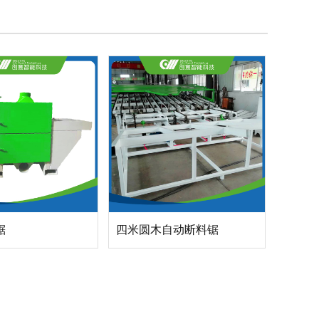
锯
四米圆木自动断料锯