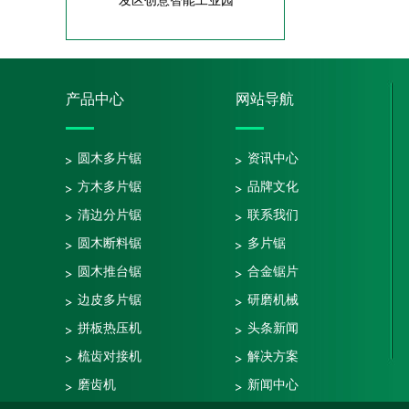
发区创意智能工业园
产品中心
网站导航
圆木多片锯
资讯中心
方木多片锯
品牌文化
清边分片锯
联系我们
圆木断料锯
多片锯
圆木推台锯
合金锯片
边皮多片锯
研磨机械
拼板热压机
头条新闻
梳齿对接机
解决方案
磨齿机
新闻中心