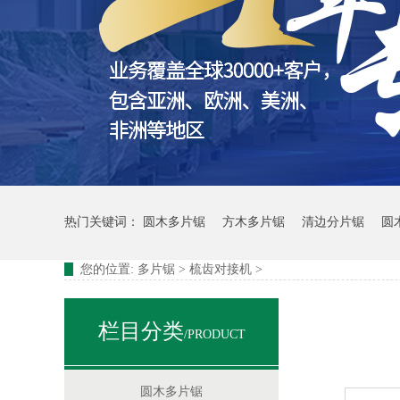
热门关键词：
圆木多片锯
方木多片锯
清边分片锯
圆
您的位置:
多片锯
>
梳齿对接机
>
栏目分类
/PRODUCT
梳齿机自动流水线
圆木多片锯