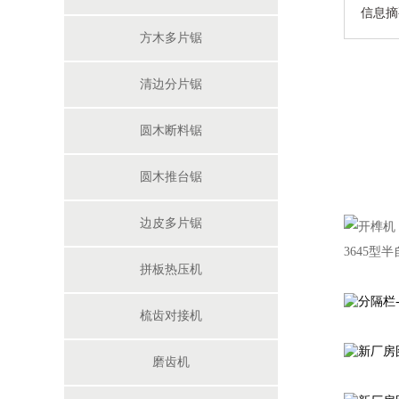
信息摘
方木多片锯
清边分片锯
圆木断料锯
双端梳齿机设备
圆木推台锯
边皮多片锯
3645
拼板热压机
梳齿对接机
修边锯机单片纵切锯
磨齿机