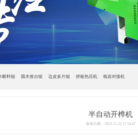
木断料锯
圆木推台锯
边皮多片锯
拼板热压机
梳齿对接机
半自动开榫机
发布日期：2023-11-22 17:54:47