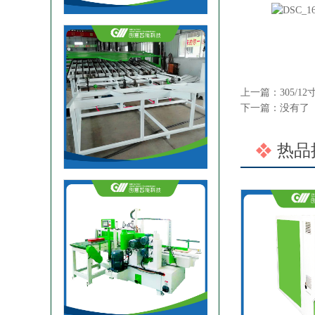
上一篇：
305/
下一篇：没有了
四米圆木自动断料锯
热品
双端梳齿机设备