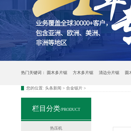
四米圆木自动断料锯
热门关键词：
圆木多片锯
方木多片锯
清边分片锯
圆
您的位置:
头条新闻
>
合金锯片
>
栏目分类
/PRODUCT
双端梳齿机设备
热压机