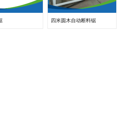
锯
四米圆木自动断料锯