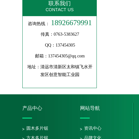
联系我们
CONTACT US
18926679991
咨询热线：
传真：0763-5383627
QQ：137454305
四米圆木自动断料锯
邮箱：137454305@qq.com
地址：清远市清新区太和镇飞水开
发区创意智能工业园
产品中心
网站导航
圆木多片锯
资讯中心
方木多片锯
品牌文化