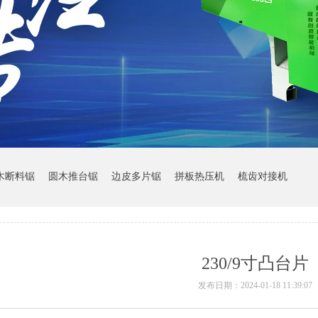
木断料锯
圆木推台锯
边皮多片锯
拼板热压机
梳齿对接机
230/9寸凸台片
发布日期：2024-01-18 11:39:07