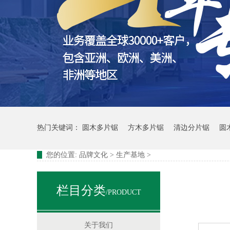
高速风机
修边锯机单片纵切锯
热门关键词：
圆木多片锯
方木多片锯
清边分片锯
圆
您的位置:
品牌文化
>
生产基地
>
栏目分类
/PRODUCT
关于我们
单轴方木多片锯