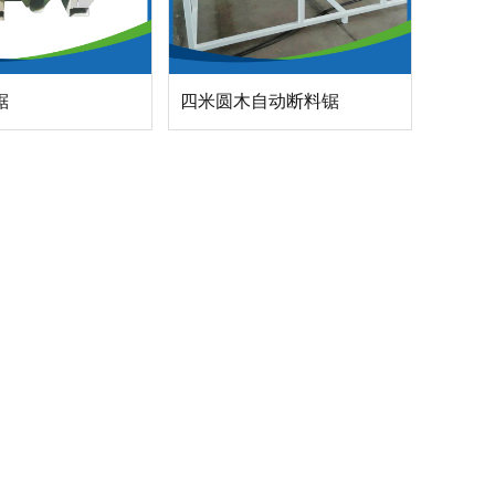
锯
四米圆木自动断料锯