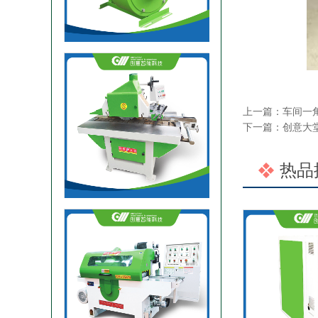
上一篇：
车间一
下一篇：
创意大
修边锯机单片纵切锯
热品
单轴方木多片锯