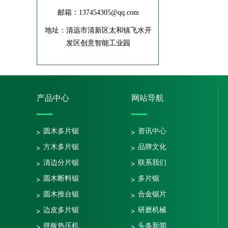
邮箱：137454305@qq.com
地址：清远市清新区太和镇飞水开
发区创意智能工业园
产品中心
网站导航
圆木多片锯
资讯中心
方木多片锯
品牌文化
清边分片锯
联系我们
圆木断料锯
多片锯
圆木推台锯
合金锯片
边皮多片锯
研磨机械
拼板热压机
头条新闻