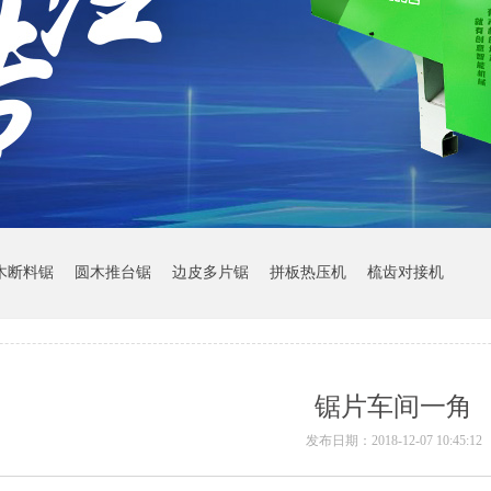
木断料锯
圆木推台锯
边皮多片锯
拼板热压机
梳齿对接机
锯片车间一角
发布日期：2018-12-07 10:45:12