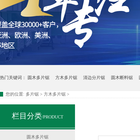
热门关键词：
圆木多片锯
方木多片锯
清边分片锯
圆木断料锯
四米圆木自动断料锯
您的位置:
多片锯
>
方木多片锯
>
栏目分类
/PRODUCT
圆木多片锯