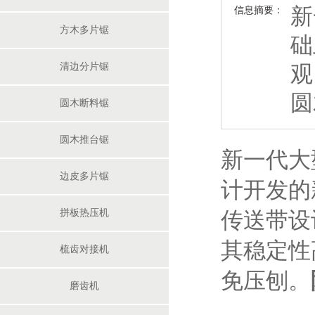
新
信息摘要：
高速风机
方木多片锯
础
清边分片锯
观
圆
圆木断料锯
圆木推台锯
新一代大
边皮多片锯
修边锯机单片纵切锯
计开发的
拼板热压机
传送带设
其稳定性
梳齿对接机
免压刨。
磨齿机