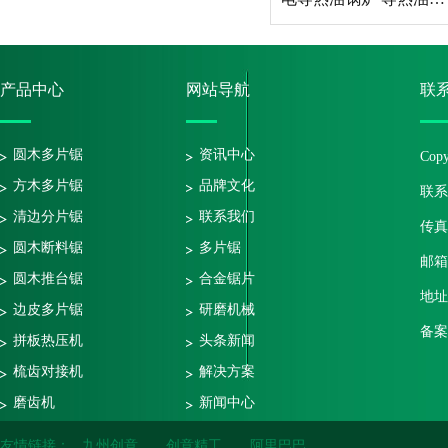
产品中心
网站导航
联
圆木多片锯
资讯中心
Co
方木多片锯
品牌文化
联系电
清边分片锯
联系我们
传真号
圆木断料锯
多片锯
邮箱：
圆木推台锯
合金锯片
地址
边皮多片锯
研磨机械
备案
拼板热压机
头条新闻
梳齿对接机
解决方案
磨齿机
新闻中心
修边锯
研磨资讯
友情链接：
九州创意
创意精工
阿里巴巴