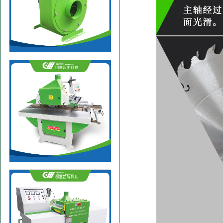
高速风机
修边锯机单片纵切锯